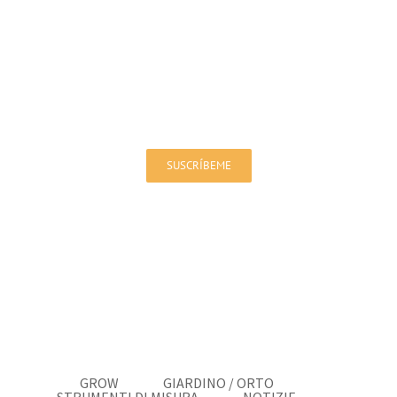
Iscriviti alla nostra newsletter!
Sarai aggiornato su offerte e novità
SUSCRÍBEME
GROW
GIARDINO / ORTO