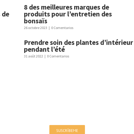
8 des meilleures marques de
 de
produits pour l’entretien des
bonsaïs
26 octobre 2023
|
0 Comentarios
Prendre soin des plantes d’intérieur
pendant l’été
31 août 2022
|
0 Comentarios
Inscrivez-vous à notre newsletter!
Vous serez au courant des offres et des nouvelles
SUSCRÍBEME