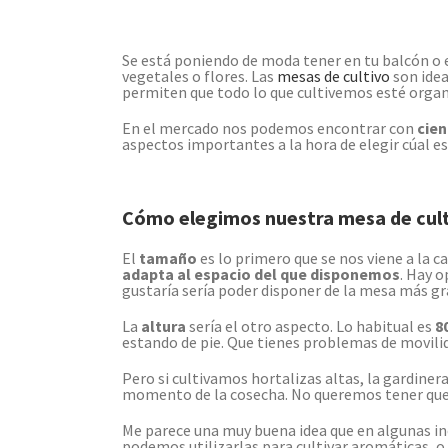
Se está poniendo de moda tener en tu balcón o e
vegetales o flores. Las
mesas de cultivo
son idea
permiten que todo lo que cultivemos esté orga
En el mercado nos podemos encontrar con
cien
aspectos importantes a la hora de elegir cúal es
Cómo elegimos nuestra mesa de cul
El
tamaño
es lo primero que se nos viene a la
adapta al espacio del que disponemos
. Hay 
gustaría sería poder disponer de la mesa más gr
La
altura
sería el otro aspecto. Lo habitual es
80
estando de pie. Que tienes problemas de movilida
Pero si cultivamos hortalizas altas, la gardiner
momento de la cosecha. No queremos tener que u
Me parece una muy buena idea que en algunas i
podemos utilizarlas para cultivar aromáticas, o 