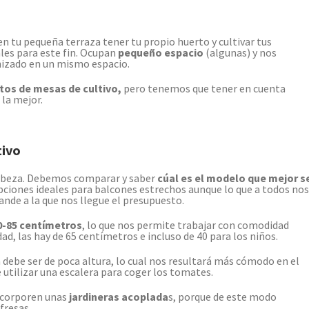
n tu pequeña terraza tener tu propio huerto y cultivar tus
les para este fin. Ocupan
pequeño espacio
(algunas) y nos
nizado en un mismo espacio.
tos de mesas de cultivo,
pero tenemos que tener en cuenta
 la mejor.
tivo
 cabeza. Debemos comparar y saber
cúal es el modelo que mejor s
opciones ideales para balcones estrechos aunque lo que a todos nos
ande a la que nos llegue el presupuesto.
-85 centímetros
, lo que nos permite trabajar con comodidad
d, las hay de 65 centímetros e incluso de 40 para los niños.
a debe ser de poca altura, lo cual nos resultará más cómodo en el
tilizar una escalera para coger los tomates.
ncorporen unas
jardineras acoplada
s, porque de este modo
fresas.