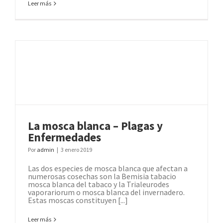
Leer más
La mosca blanca – Plagas y
Enfermedades
Por
admin
|
3 enero 2019
Las dos especies de mosca blanca que afectan a
numerosas cosechas son la Bemisia tabacio
mosca blanca del tabaco y la Trialeurodes
vaporariorum o mosca blanca del invernadero.
Estas moscas constituyen [...]
Leer más