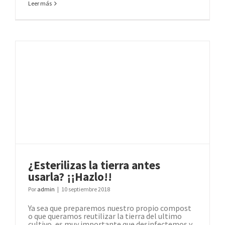
Leer más
¿Esterilizas la tierra antes
usarla? ¡¡Hazlo!!
Por
admin
|
10 septiembre 2018
Ya sea que preparemos nuestro propio compost
o que queramos reutilizar la tierra del ultimo
cultivo, es muy importante que desinfectemos y