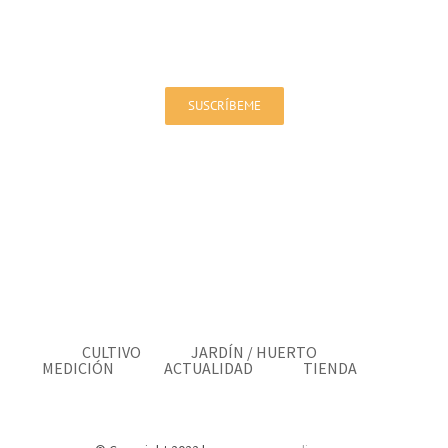
¡Apúntate a nuestra Newsletter!
Estarás al día en ofertas y novedades
SUSCRÍBEME
CULTIVO
JARDÍN / HUERTO
MEDICIÓN
ACTUALIDAD
TIENDA