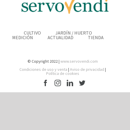
CULTIVO
JARDÍN / HUERTO
MEDICIÓN
ACTUALIDAD
TIENDA
© Copyright 2022 |
www.servovendi.com
Condiciones de uso y venta
|
Aviso de privacidad
|
Política de cookies
Facebook
Instagram
LinkedIn
Twitter