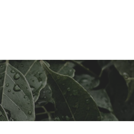
UALIDAD
TIENDA
Español
(
Español
)