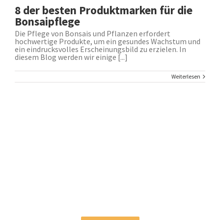
8 der besten Produktmarken für die
Bonsaipflege
Die Pflege von Bonsais und Pflanzen erfordert
hochwertige Produkte, um ein gesundes Wachstum und
ein eindrucksvolles Erscheinungsbild zu erzielen. In
diesem Blog werden wir einige [...]
Weiterlesen
Melden Sie sich für unseren Newsletter
an!
Sie werden über Angebote und Neuigkeiten auf dem
Laufenden gehalten