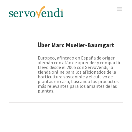
Skip
to
content
Über
Marc Mueller-Baumgart
Europeo, afincado en España de origen
alemán con afán de aprender y compartir.
Llevo desde el 2005 con ServoVendi, la
tienda online para los aficionados de la
horticultura sostenible y el cultivo de
plantas en casa, buscando los productos
más relevantes para los amantes de las
plantas.