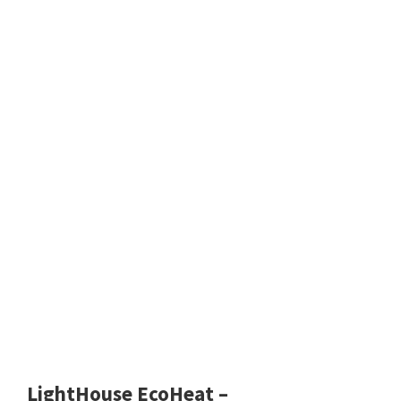
LightHouse EcoHeat –