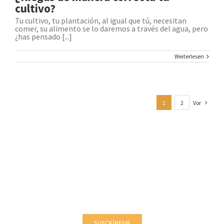
cultivo?
Tu cultivo, tu plantación, al igual que tú, necesitan
comer, su alimento se lo daremos a través del agua, pero
¿has pensado [...]
Weiterlesen
1
2
Vor
Melden Sie sich für unseren Newsletter
an!
Sie werden über Angebote und Neuigkeiten auf dem
Laufenden gehalten
SUSCRÍBEME