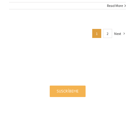
Read More
1
2
Next
Sign up for our Newsletter!
You will be up to date on offers and news
SUSCRÍBEME