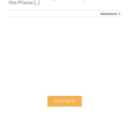
Ihre Pflanze [...]
Weiterlesen
Melden Sie sich für unseren Newsletter
an!
Sie werden über Angebote und Neuigkeiten auf dem
Laufenden gehalten
SUSCRÍBEME