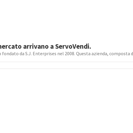
l mercato arrivano a ServoVendi.
 fondato da S.J. Enterprises nel 2008. Questa azienda, composta da 
Iscriviti alla nostra newsletter!
Sarai aggiornato su offerte e novità