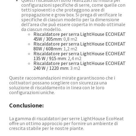
Questi riscaldatori sono realizzati su misura per
configurazioni specifiche di serre, come quelle con
tetti spioventi o che proteggono aree di
propagazione e grow box. Si prega di verificare le
specifiche di ciascun modello per la dimensione
dell’area che può essere coperta in modo ottimale
da ciascun modello.
Riscaldatore per serra LightHouse ECOHEAT
45W / 305mm
: 0,8 m2
Riscaldatore per serra LightHouse ECOHEAT
80W / 608mm
: 1,2 m2
Riscaldatore per serra LightHouse ECOHEAT
135 W / 915 mm
: 2,4 m2
Riscaldatore per serra LightHouse ECOHEAT
240 W / 1220 mm
: 3 m2
Queste raccomandazioni mirate garantiscono che i
coltivatori possano scegliere con sicurezza una
soluzione di riscaldamento in linea con le loro
configurazioni uniche.
Conclusione:
La gamma di riscaldatori per serre LightHouse EcoHeat
offre un ottimo approccio per fornire un ambiente di
crescita stabile per le nostre piante.