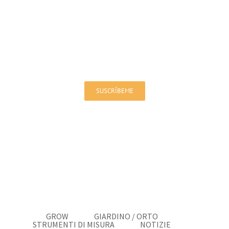
Iscriviti alla nostra newsletter!
Sarai aggiornato su offerte e novità
SUSCRÍBEME
GROW
GIARDINO / ORTO
STRUMENTI DI MISURA
NOTIZIE