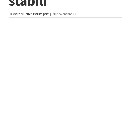
stabili
Di
Marc Mueller-Baumgart
|
30 Novembre 2023
Ingrandisci
immagine