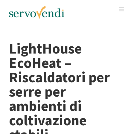
Salta
al
contenuto
LightHouse
EcoHeat –
Riscaldatori per
serre per
ambienti di
coltivazione