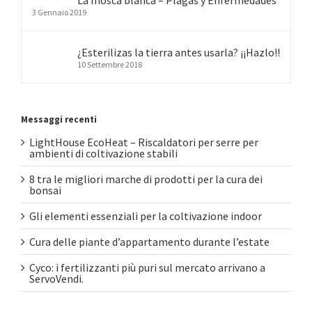
La mosca blanca – Plagas y Enfermedades
3 Gennaio 2019
¿Esterilizas la tierra antes usarla? ¡¡Hazlo!!
10 Settembre 2018
Messaggi recenti
LightHouse EcoHeat – Riscaldatori per serre per
ambienti di coltivazione stabili
8 tra le migliori marche di prodotti per la cura dei
bonsai
Gli elementi essenziali per la coltivazione indoor
Cura delle piante d’appartamento durante l’estate
Cyco: i fertilizzanti più puri sul mercato arrivano a
ServoVendi.