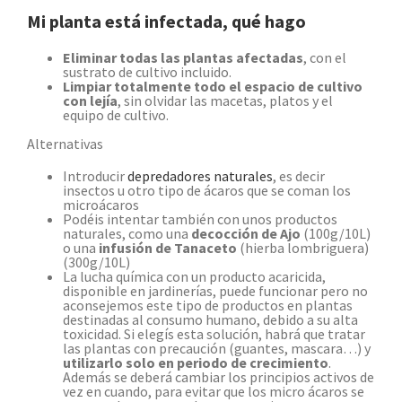
Mi planta está infectada, qué hago
Eliminar todas las plantas afectadas
, con el
sustrato de cultivo incluido.
Limpiar totalmente todo el espacio de cultivo
con lejía
, sin olvidar las macetas, platos y el
equipo de cultivo.
Alternativas
Introducir
depredadores naturales
, es decir
insectos u otro tipo de ácaros que se coman los
microácaros
Podéis intentar también con unos productos
naturales, como una
decocción de Ajo
(100g/10L)
o una
infusión de Tanaceto
(hierba lombriguera)
(300g/10L)
La lucha química con un producto acaricida,
disponible en jardinerías, puede funcionar pero no
aconsejemos este tipo de productos en plantas
destinadas al consumo humano, debido a su alta
toxicidad. Si elegís esta solución, habrá que tratar
las plantas con precaución (guantes, mascara…) y
utilizarlo solo en periodo de crecimiento
.
Además se deberá cambiar los principios activos de
vez en cuando, para evitar que los micro ácaros se