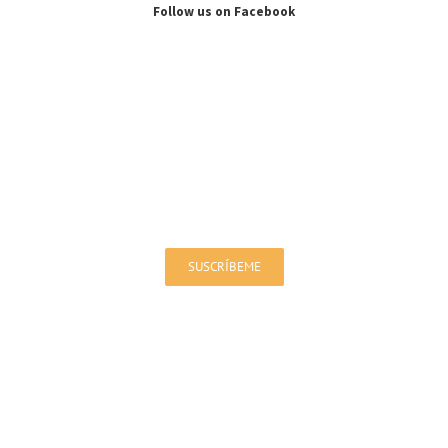
Follow us on Facebook
Sign up for our Newsletter!
You will be up to date on offers and news
SUSCRÍBEME